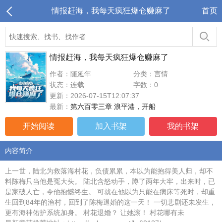
情报赶海，我每天疯狂爆仓赚麻了
首页
情报赶海，我每天疯狂爆仓赚麻了
作者：随延年
分类：言情
状态：连载
字数：0
更新：2026-07-15T12:07:37
最新：
第六百零三章 浪平港，开船
开始阅读
加入书架
我的书架
内容简介
上一世，陆北为救落海村花，负债累累，本以为能抱得美人归，却不
料陈梅只当他是冤大头。 陆北含怒动手，蹲了两年大牢，出来时，已
是家破人亡，令他抱憾终生。 可就在他以为只能在病床等死时，却重
生回到84年的渔村，回到了陈梅退婚的这一天！ 一切悲剧还未发生，
更有海神佑护系统加身。 村花退婚？ 让她滚！ 村花哪有未