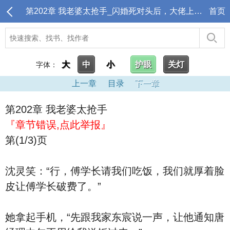
第202章 我老婆太抢手_闪婚死对头后，大佬上瘾诱哄生崽
首页
大
中
小
护眼
关灯
字体：
上一章
目录
下一章
第202章 我老婆太抢手
『章节错误,点此举报』
第(1/3)页
沈灵笑：“行，傅学长请我们吃饭，我们就厚着脸
皮让傅学长破费了。”
她拿起手机，“先跟我家东宸说一声，让他通知唐