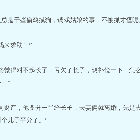
又总是干些偷鸡摸狗，调戏姑娘的事，不被抓才怪呢
妈来求助？”
的爸觉得对不起长子，亏欠了长子，想补偿一下，怎
。”
共同财产，他要分一半给长子，夫妻俩就离婚，先是
个儿子平分了。”