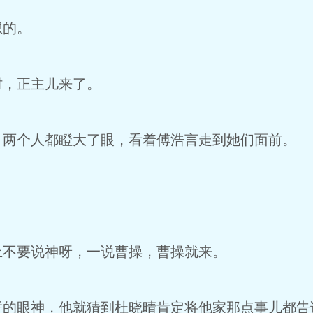
想的。
时，正主儿来了。
，两个人都瞪大了眼，看着傅浩言走到她们面前。
。
上不要说神呀，一说曹操，曹操就来。
样的眼神，他就猜到杜晓晴肯定将他家那点事儿都告