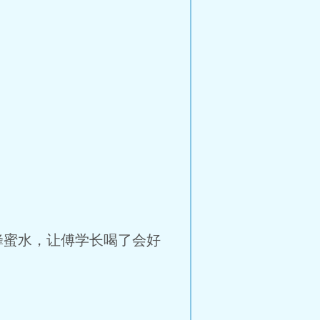
蜂蜜水，让傅学长喝了会好