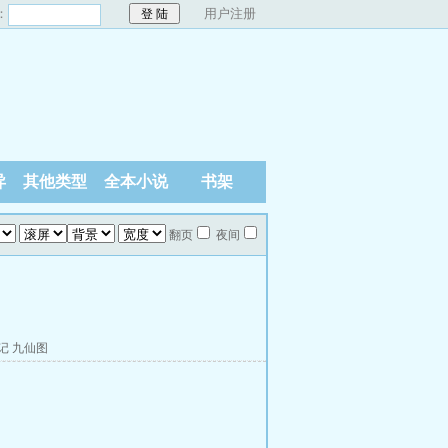
：
用户注册
异
其他类型
全本小说
书架
翻页
夜间
记
九仙图