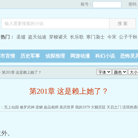
账号：
密码
热门：
圣墟
盗天仙途
穿梭诸天
长乐歌
寒门枭士
今宋
公子千秋
都市言情
历史军事
侦探推理
网游动漫
科幻小说
恐怖灵
> 第201章 这是赖上她了？
第201章 这是赖上她了？
读：
无上仙国
修罗武神
逆鳞
超品相师
真武世界
我的1979
大魏宫廷
天启之门
流氓艳遇
意外。