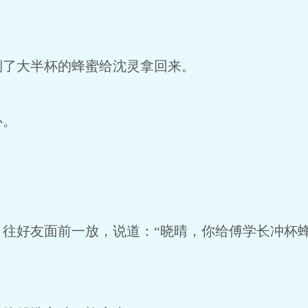
。
倒了大半杯的蜂蜜给沈灵拿回来。
心。
，往好友面前一放，说道：“晓晴，你给傅学长冲杯