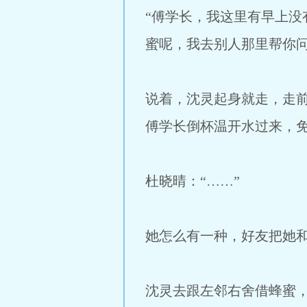
“傅学长，我这里有早上
蜜呢，我去别人那里帮你问
说着，沈灵起身就走，走
傅学长倒杯温开水过来，免
杜晓晴：“……”
她怎么有一种，好友把她
沈灵去跟左邻右舍借蜂蜜