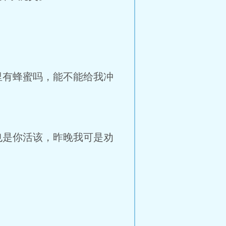
里有蜂蜜吗，能不能给我冲
也是你活该，昨晚我可是劝