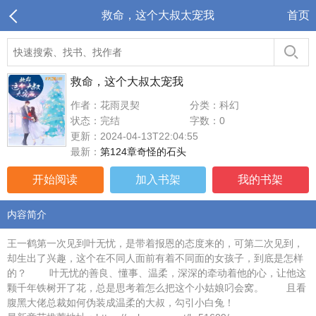
救命，这个大叔太宠我
首页
救命，这个大叔太宠我
作者：花雨灵契
分类：科幻
状态：完结
字数：0
更新：2024-04-13T22:04:55
最新：
第124章奇怪的石头
开始阅读
加入书架
我的书架
内容简介
王一鹤第一次见到叶无忧，是带着报恩的态度来的，可第二次见到，
却生出了兴趣，这个在不同人面前有着不同面的女孩子，到底是怎样
的？ 叶无忧的善良、懂事、温柔，深深的牵动着他的心，让他这
颗千年铁树开了花，总是思考着怎么把这个小姑娘叼会窝。 且看
腹黑大佬总裁如何伪装成温柔的大叔，勾引小白兔！