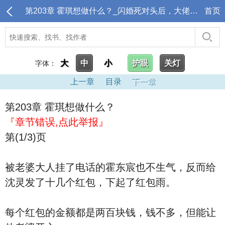
第203章 霍琪想做什么？_闪婚死对头后，大佬上瘾诱哄生崽
首页
大
中
小
护眼
关灯
字体：
上一章
目录
下一章
第203章 霍琪想做什么？
『章节错误,点此举报』
第(1/3)页
被老婆大人挂了电话的霍东宸也不生气，反而给
沈灵发了十几个红包，下起了红包雨。
每个红包的金额都是两百块钱，钱不多，但能让