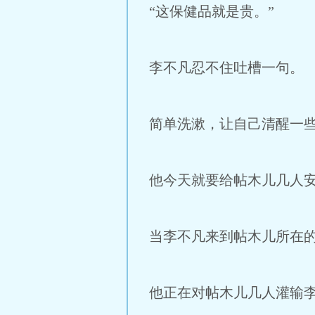
“这保健品就是贵。”
李不凡忍不住吐槽一句。
简单洗漱，让自己清醒一
他今天就要给帖木儿几人
当李不凡来到帖木儿所在
他正在对帖木儿几人灌输