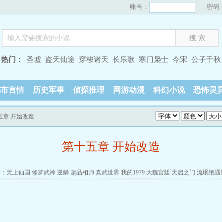
账号：
密码
热门：
圣墟
盗天仙途
穿梭诸天
长乐歌
寒门枭士
今宋
公子千秋
都市言情
历史军事
侦探推理
网游动漫
科幻小说
恐怖灵
五章 开始改造
第十五章 开始改造
读：
无上仙国
修罗武神
逆鳞
超品相师
真武世界
我的1979
大魏宫廷
天启之门
流氓艳遇