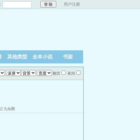
：
用户注册
异
其他类型
全本小说
书架
翻页
夜间
记
九仙图