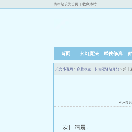
将本站设为首页
|
收藏本站
首页
玄幻魔法
武侠修真
乐文小说网
>
穿越领主：从偏远驿站开始
> 第十
推荐阅
次日清晨。