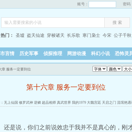
账号：
密码
热门：
圣墟
盗天仙途
穿梭诸天
长乐歌
寒门枭士
今宋
公子千秋
都市言情
历史军事
侦探推理
网游动漫
科幻小说
恐怖灵
六章 服务一定要到位
第十六章 服务一定要到位
读：
无上仙国
修罗武神
逆鳞
超品相师
真武世界
我的1979
大魏宫廷
天启之门
流氓艳遇
。还是说，你们之前说效忠于我并不是真心的，刚才