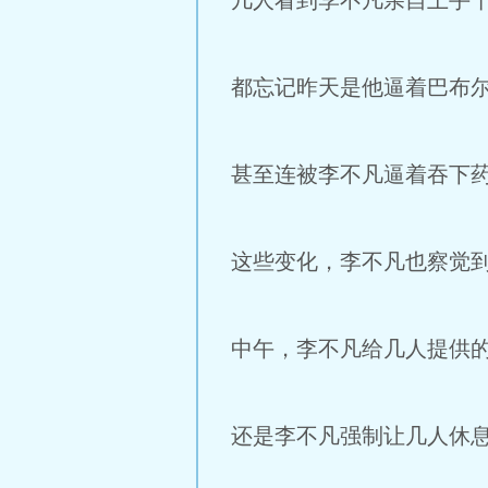
几人看到李不凡亲自上手
都忘记昨天是他逼着巴布
甚至连被李不凡逼着吞下
这些变化，李不凡也察觉
中午，李不凡给几人提供
还是李不凡强制让几人休