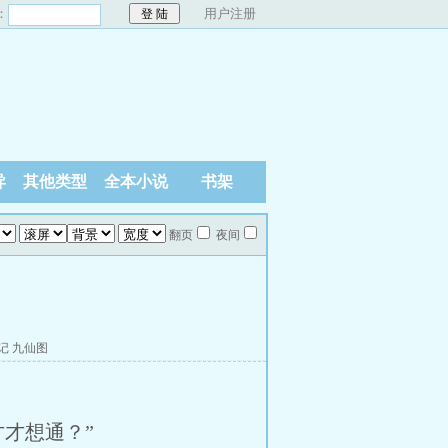
：
用户注册
异
其他类型
全本小说
书架
翻页
夜间
记
九仙图
才想通？”