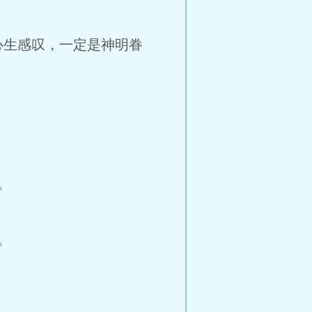
心生感叹，一定是神明眷
。
。