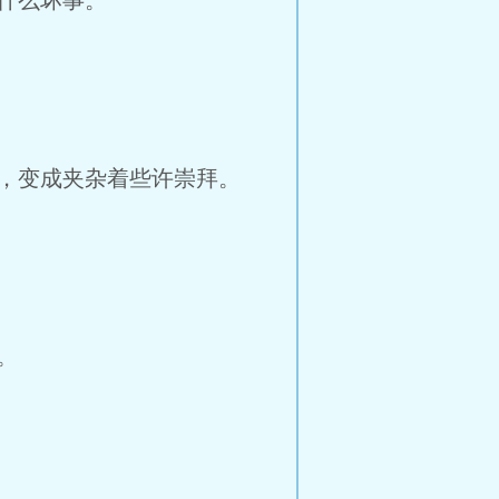
什么坏事。
，变成夹杂着些许崇拜。
。