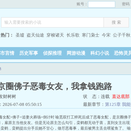
账号：
密码
热门：
圣墟
盗天仙途
穿梭诸天
长乐歌
寒门枭士
今宋
公子千秋
都市言情
历史军事
侦探推理
网游动漫
科幻小说
恐怖灵
路
京圈佛子恶毒女友，我拿钱跑路
发财树树
状 态：连载
直达底部
26-07-08 05:50:15
最新章节：
第125章 
毒女配+佛子+追妻火葬场+倒计时 喻觅双打工猝死后成了恶毒女配，是京圈佛
门，雇原主当他女友。但是无论原主怎么勾引，栾鹤都无动于衷，直到女主出现
了栾鹤，栾鹤提出分手后她不甘心，做尽恶毒事，最后被男主丢去喂鲨鱼了。 