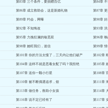
第83章 三个条件，要捐赠百亿
第84章 
第86章 成立救助会，这是新婚礼物
第87章 
第89章 约会，网曝
第90章 
第92章 不知悔改
第93章
第95章 力挽狂澜的喻觅双
第96章
第98章 她旺我们，迷信
第99章 
第101章 你的方法太慢了，三天内让他们破产
第102章
第104章 这样不就是恶毒女配了吗？我拒绝
第105章 
第107章 送你一颗小行星
第108章
第110章 被不断偶遇追求，烦
第111章
第113章 做任务，救助小女孩
第114章
第116章 说不定已经有了
第117章