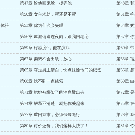
第47章 给他画鬼脸，捉弄他
第48章 
第50章 女主求助，帮还是不帮
第51章
要体验
第53章 你为什么会失眠
第54章
第56章 屋漏偏逢连夜雨，跟我回老宅
第57章 
第59章 好感度0，他在演戏
第60章
第62章 栾鹤不会出轨，放心
第63章 
第65章 夺走男主清白，快点抹除他们的记忆
第66章
第68章 找不到一点线索
第69章 
第71章 把她被绑架了的消息散出去
第72章 
第74章 解释不清楚，就把你关起来
第75章
第77章 重回京市，必须保镖随行
第78章 
第80章 讨价还价，我们这样太快了！
第81章 