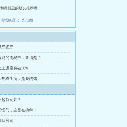
群和微博里的朋友推荐哦！
流氓艳遇记
九仙图
 以牙还牙
 万能的周秘书，查清楚了
 女主进度突破50%
 大规模生病，是我的错
买不起就别装？
阴阳怪气，这是在挑衅！
来我房间