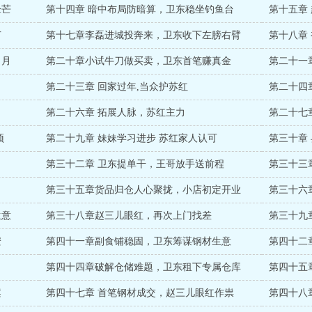
锋芒
第十四章 暗中布局防暗算，卫东稳坐钓鱼台
第十五章
节
第十七章李磊进城投奔来，卫东收下左膀右臂
第十八章
白月
第二十章小试牛刀做买卖，卫东首笔赚真金
第二十一
第二十三章 回家过年,当众护苏红
第二十四
第二十六章 拓展人脉，苏红主力
第二十七
预
第二十九章 妹妹学习进步 苏红家人认可
第三十章
第三十二章 卫东提单干，王哥放手送前程
第三十三
第三十五章货品归仓人心聚拢，小店初定开业
第三十六
生意
第三十八章赵三儿眼红，再次上门找差
第三十九
安
第四十一章副食铺稳固，卫东筹谋钢材生意
第四十二
第四十四章破解仓储难题，卫东租下专属仓库
第四十五
案
第四十七章 首笔钢材成交，赵三儿眼红作祟
第四十八