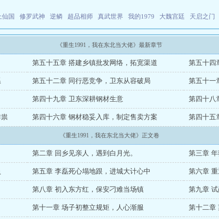
上仙国
修罗武神
逆鳞
超品相师
真武世界
我的1979
大魏宫廷
天启之门
《重生1991，我在东北当大佬》最新章节
第五十五章 搭建乡镇批发网络，拓宽渠道
第五十四
系
第五十二章 同行恶竞争，卫东从容破局
第五十一
第四十九章 卫东深耕钢材生意
第四十八
作祟
第四十六章 钢材稳妥入库，制定售卖方案
第四十五
《重生1991，我在东北当大佬》正文卷
第二章 回乡见亲人，遇到白月光。
第三章 
负
第五章 李磊死心塌地跟，进城大计心中
第六章 
第八章 初入东方红，保安刁难当场镇
第九章 
第十一章 场子初整立规矩，人心渐服
第十二章