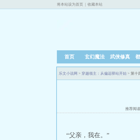
将本站设为首页
|
收藏本站
首页
玄幻魔法
武侠修真
乐文小说网
>
穿越领主：从偏远驿站开始
> 第
推荐阅
“父亲，我在。”