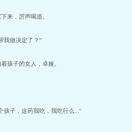
沉下来，厉声喝道。
帮我做决定了？”
抱着孩子的女人，卓娅。
孩子，这药我吃，我吃行么...”