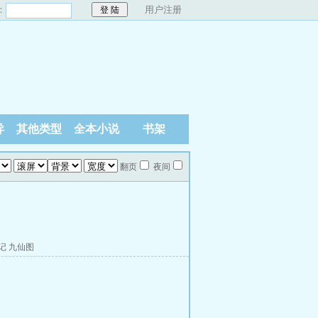
：
用户注册
异
其他类型
全本小说
书架
翻页
夜间
记
九仙图