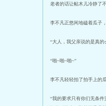
老者的话让帖木儿冷静了
李不凡正悠闲地磕着瓜子
“大人，我父亲说的是真的
“啪~啪~啪~”
李不凡轻轻拍了拍手上的
“我的要求只有你们无条