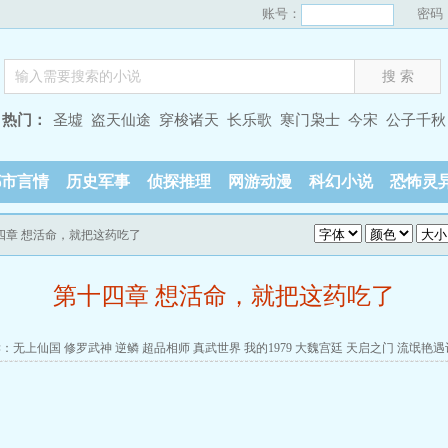
账号：
密码
热门：
圣墟
盗天仙途
穿梭诸天
长乐歌
寒门枭士
今宋
公子千秋
都市言情
历史军事
侦探推理
网游动漫
科幻小说
恐怖灵
十四章 想活命，就把这药吃了
第十四章 想活命，就把这药吃了
读：
无上仙国
修罗武神
逆鳞
超品相师
真武世界
我的1979
大魏宫廷
天启之门
流氓艳遇