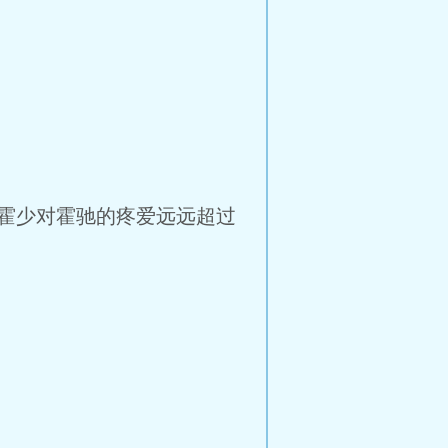
霍少对霍驰的疼爱远远超过