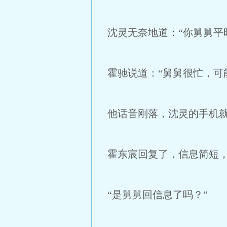
沈灵无奈地道：“你舅舅平
霍驰说道：“舅舅很忙，可
他话音刚落，沈灵的手机
霍东宸回复了，信息简短
“是舅舅回信息了吗？”