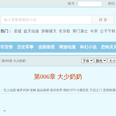
账号：
密码
热门：
圣墟
盗天仙途
穿梭诸天
长乐歌
寒门枭士
今宋
公子千秋
都市言情
历史军事
侦探推理
网游动漫
科幻小说
恐怖灵
> 第006章 大少奶奶
第006章 大少奶奶
读：
无上仙国
修罗武神
逆鳞
超品相师
真武世界
我的1979
大魏宫廷
天启之门
流氓艳遇
。”