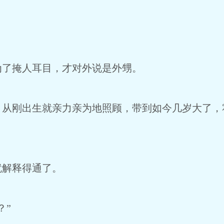
为了掩人耳目，才对外说是外甥。
，从刚出生就亲力亲为地照顾，带到如今几岁大了，
。
就解释得通了。
？”