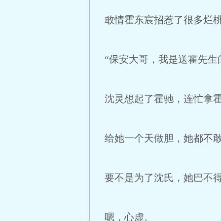
敢情霍东宸招惹了很多烂
“保安大哥，我是送霍先生
沈灵想起了霍驰，连忙拿
给她一个天做胆，她都不
要不是为了沈氏，她巴不
嗯，心虚。