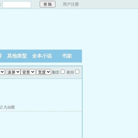
：
用户注册
异
其他类型
全本小说
书架
翻页
夜间
记
九仙图