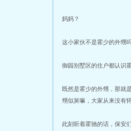
妈妈？
这小家伙不是霍少的外甥
御园别墅区的住户都认识
既然是霍少的外甥，那就
甥似舅嘛，大家从来没有
此刻听着霍驰的话，保安