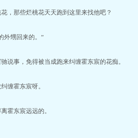
桃花，那些烂桃花天天跑到这里来找他吧？
的外甥回来的。”
霍驰说事，免得被当成跑来纠缠霍东宸的花痴。
敢纠缠霍东宸呀。
得离霍东宸远远的。