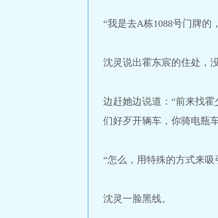
“我是去A栋1088号门牌的
沈灵说出霍东宸的住处，
边赶她边说道：“前来找
们好歹开辆车，你骑电瓶车
“怎么，用特殊的方式来吸
沈灵一脸黑线。