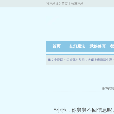
将本站设为首页
|
收藏本站
首页
玄幻魔法
武侠修真
乐文小说网
>
闪婚死对头后，大佬上瘾诱哄生崽
推荐阅
“小驰，你舅舅不回信息呢