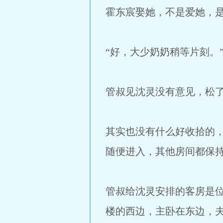
霍东宸娶她，不是爱她，
“好，大少奶奶稍等片刻。
管叔见沈灵没有意见，松
其实也没有什么好收拾的
随便进入，其他房间都保
管叔给沈灵安排的客房是
楼的西边，主卧在东边，