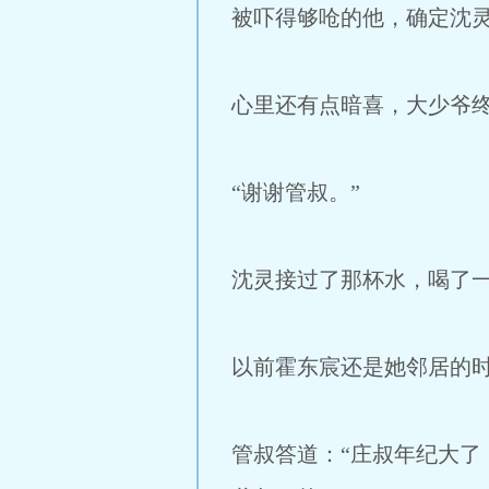
被吓得够呛的他，确定沈
心里还有点暗喜，大少爷
“谢谢管叔。”
沈灵接过了那杯水，喝了一
以前霍东宸还是她邻居的
管叔答道：“庄叔年纪大