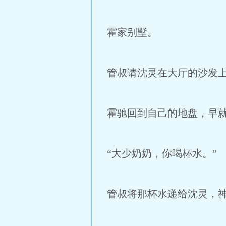
霍家别墅。
管叔请沈灵在大厅的沙发
霍驰回到自己的地盘，早
“大少奶奶，你喝杯水。”
管叔将那杯水递给沈灵，