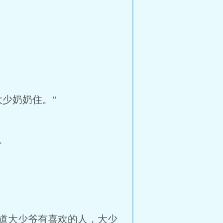
少奶奶住。”
。
道大少爷有喜欢的人，大少