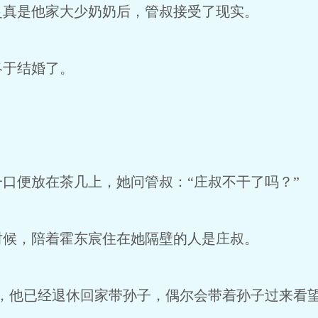
灵真是他家大少奶奶后，管叔接受了现实。
终于结婚了。
口便放在茶几上，她问管叔：“庄叔不干了吗？”
时候，陪着霍东宸住在她隔壁的人是庄叔。
了，他已经退休回家带孙子，偶尔会带着孙子过来看