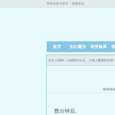
将本站设为首页
|
收藏本站
首页
玄幻魔法
武侠修真
乐文小说网
>
闪婚死对头后，大佬上瘾诱哄生崽
推荐阅
数分钟后。