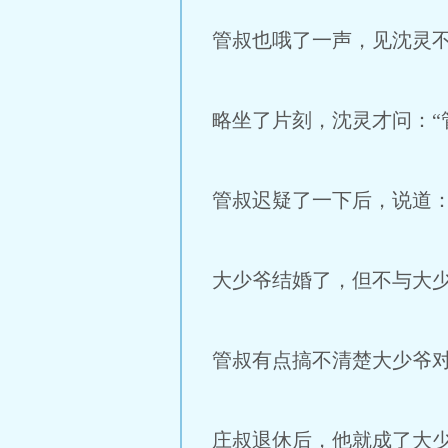
管叔也哦了一声，见沈灵
略坐了片刻，沈灵才问：“
管叔迟疑了一下后，说道：
大少爷结婚了，但不与大
管叔有点搞不清楚大少爷
庄叔退休后，他就成了大