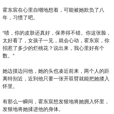
霍东宸在心里自嘲地想着，可能被她欺负了八
年，习惯了吧。
“啧，你的皮肤还真好，保养得不错。你这张脸，
太好看了，女孩子一见，就会心动，霍东宸，你
招惹了多少的烂桃花？说出来，我心里好有个
数。”
她边摸边问他，她的头也凑近前来，两个人的距
离特别近，近到他只要一张开双臂就能把她搂入
怀里。
有那么一瞬间，霍东宸想发狠地将她拥入怀里，
发狠地将她揉进他的身体。