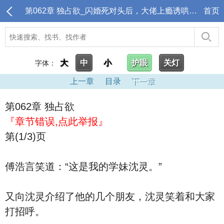
第062章 独占欲_闪婚死对头后，大佬上瘾诱哄生崽
首页
大
中
小
护眼
关灯
字体：
上一章
目录
下一章
第062章 独占欲
『章节错误,点此举报』
第(1/3)页
傅浩言笑道：“这是我的学妹沈灵。”
又向沈灵介绍了他的几个朋友，沈灵笑着和大家
打招呼。