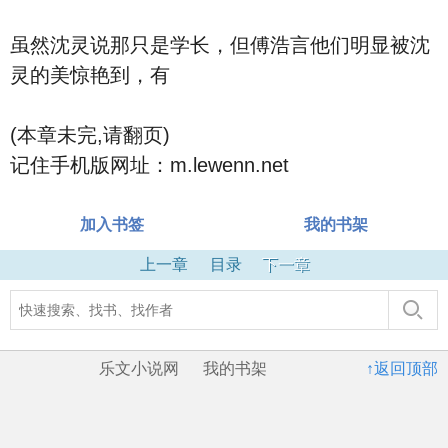
虽然沈灵说那只是学长，但傅浩言他们明显被沈
灵的美惊艳到，有
(本章未完,请翻页)
记住手机版网址：m.lewenn.net
加入书签
我的书架
上一章
目录
下一章
乐文小说网
我的书架
↑返回顶部