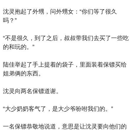
沈灵抱起了外甥，问外甥女：“你们等了很久
吗？”
“不是很久，到了之后，叔叔带我们去买了一些吃
的和玩的。”
陆佳举起了手上提着的袋子，里面装着保镖买给
姐弟俩的东西。
沈灵向两名保镖道谢。
“大少奶奶客气了，是大少爷吩咐我们的。”
一名保镖恭敬地说道，意思是让沈灵要向他们的