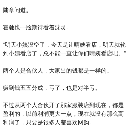
陆章问道。
霍驰也一脸期待看着沈灵。
“明天小姨没空了，今天是让晴姨看店，明天就轮
到小姨看店了，总不能一直让你们晴姨看店吧。”
两个人是合伙人，大家出的钱都是一样的。
赚到钱五五分成，亏了，也是对半亏。
不过从两个人合伙开了那家服装店到现在，都是
盈利的，以前利润更大一点，现在就没有那么高
利润了，只要是很多人都喜欢网购。