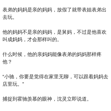
表弟的妈妈是亲的妈妈，放假了就带表姐表弟出
去玩。
他的妈妈不是亲的妈妈，是舅妈，不过是他喜欢
叫成妈妈，才会那样叫的。
什么时候，他的亲妈妈能像表弟的妈妈那样疼
他？
“小驰，你要是觉得在家里无聊，可以跟着妈妈去
店里玩。”
捕捉到霍驰羡慕的眼神，沈灵立即说道。