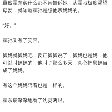
虽然霍东宸什么都不肯告诉她，从霍驰极度渴望
母爱，就知道霍驰是想他亲妈妈的。
“好。”
霍驰又有了笑容。
舅妈就舅妈吧，反正舅舅说了，舅妈也是妈，他
可以叫妈妈的，他叫了那么多天，真心把舅妈当
成了妈妈。
有这个妈妈陪着也是一样的。
霍东宸深深地看了沈灵两眼。