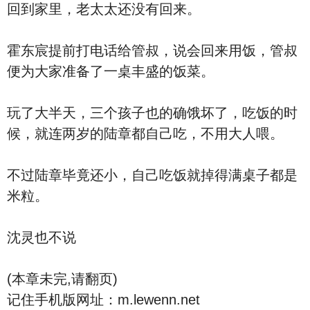
回到家里，老太太还没有回来。
霍东宸提前打电话给管叔，说会回来用饭，管叔
便为大家准备了一桌丰盛的饭菜。
玩了大半天，三个孩子也的确饿坏了，吃饭的时
候，就连两岁的陆章都自己吃，不用大人喂。
不过陆章毕竟还小，自己吃饭就掉得满桌子都是
米粒。
沈灵也不说
(本章未完,请翻页)
记住手机版网址：m.lewenn.net