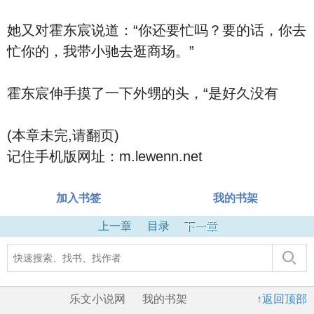
她又对霍东宸说道：“你还要忙吗？要的话，你去
忙你的，我带小驰去逛商场。”
霍东宸伸手摸了一下外甥的头，“是好久没有
(本章未完,请翻页)
记住手机版网址：m.lewenn.net
加入书签
我的书架
上一章
目录
下一章
乐文小说网
我的书架
↑返回顶部