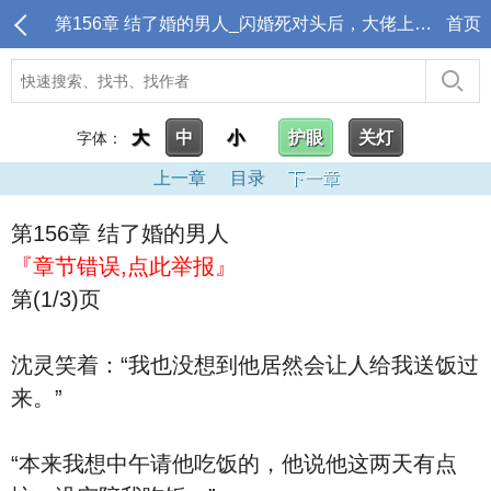
第156章 结了婚的男人_闪婚死对头后，大佬上瘾诱哄生崽
首页
大
中
小
护眼
关灯
字体：
上一章
目录
下一章
第156章 结了婚的男人
『章节错误,点此举报』
第(1/3)页
沈灵笑着：“我也没想到他居然会让人给我送饭过
来。”
“本来我想中午请他吃饭的，他说他这两天有点