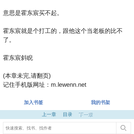
意思是霍东宸买不起。
霍东宸就是个打工的，跟他这个当老板的比不
了。
霍东宸斜睨
(本章未完,请翻页)
记住手机版网址：m.lewenn.net
加入书签
我的书架
上一章
目录
下一章