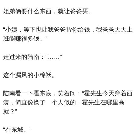
姐弟俩要什么东西，就让爸爸买。
“小姨，等下也让我爸爸帮你给钱，我爸爸天天上
班能赚很多钱。”
走过来的陆南：“……”
这个漏风的小棉袄。
陆南看一下霍东宸，笑着问：“霍先生今天穿着西
装，简直像换了一个人似的，霍先生在哪里高
就？”
“在东城。”