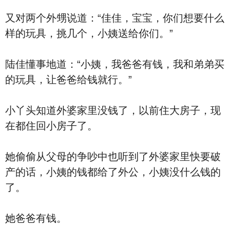
又对两个外甥说道：“佳佳，宝宝，你们想要什么
样的玩具，挑几个，小姨送给你们。”
陆佳懂事地道：“小姨，我爸爸有钱，我和弟弟买
的玩具，让爸爸给钱就行。”
小丫头知道外婆家里没钱了，以前住大房子，现
在都住回小房子了。
她偷偷从父母的争吵中也听到了外婆家里快要破
产的话，小姨的钱都给了外公，小姨没什么钱的
了。
她爸爸有钱。