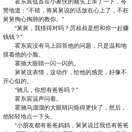
霍东宸低首在小家伙的额头上亲了一下，夸
赞地道：“不错，将舅舅说的话放在心上了，不枉
舅舅掏心掏肺的教你。”
“舅舅，我猜得对吗？厉叔叔是想和你一起赚
钱钱？”
霍东宸没有马上回答他的问题，只是温和地
摸着他的小脸。
霍驰大眼睛一闪一闪的。
舅舅这表情，这动作，给他的感觉，好像不
开心似的。
“驰儿，你想有爸爸吗？”
霍东宸温声问着。
霍驰乌溜溜的大眼睛闪烁得更快了，然后，
他轻轻地点一下头。
“小朋友都有爸爸妈妈，舅舅说过我也有爸爸