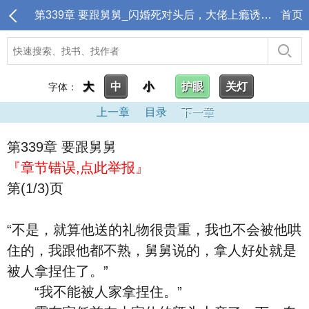
第339章 要跟舅舅_闪婚死对头后，大佬上瘾诱哄生崽
首页
大
中
小
护眼
关灯
字体：
上一章
目录
下一章
第339章 要跟舅舅
『章节错误,点此举报』
第(1/3)页
“不是，就算他送的礼物很贵重，我也不会被他哄
住的，我跟他都不熟，舅舅说的，拿人好处就是
被人拿捏住了。”
“我不能被人家拿捏住。”