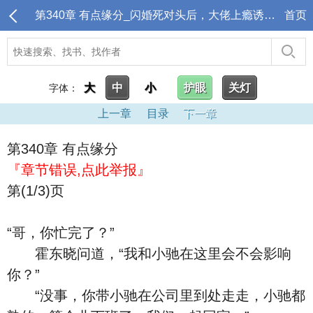
第340章 有点缘分_闪婚死对头后，大佬上瘾诱哄生崽
首页
大
中
小
护眼
关灯
字体：
上一章
目录
下一章
第340章 有点缘分
『章节错误,点此举报』
第(1/3)页
“哥，你忙完了？”
霍东晓问道，“我和小驰在这里会不会影响
你？”
“没事，你带小驰在公司里到处走走，小驰都