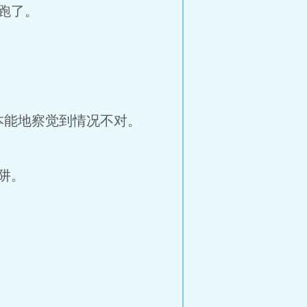
跑了。
本能地察觉到情况不对。
阱。