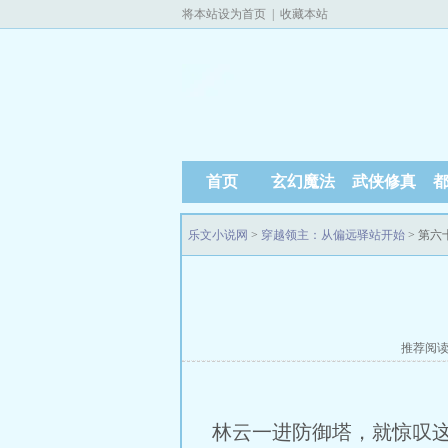
将本站设为首页
|
收藏本站
首页
玄幻魔法
武侠修真
乐文小说网
>
穿越领主：从偏远驿站开始
> 第六
推荐阅
林云一进防御塔，就惊叹