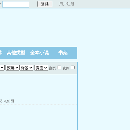
：
用户注册
异
其他类型
全本小说
书架
翻页
夜间
记
九仙图