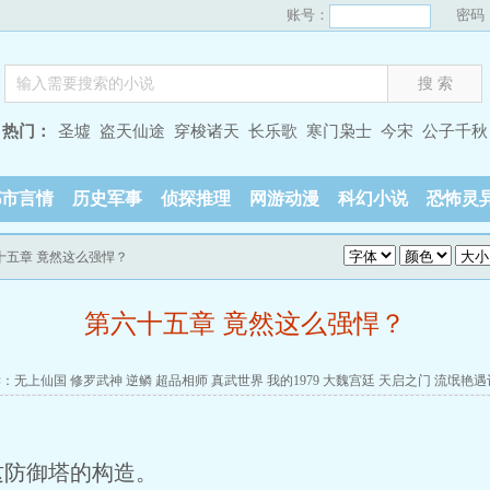
账号：
密码
热门：
圣墟
盗天仙途
穿梭诸天
长乐歌
寒门枭士
今宋
公子千秋
都市言情
历史军事
侦探推理
网游动漫
科幻小说
恐怖灵
十五章 竟然这么强悍？
第六十五章 竟然这么强悍？
读：
无上仙国
修罗武神
逆鳞
超品相师
真武世界
我的1979
大魏宫廷
天启之门
流氓艳遇
这防御塔的构造。