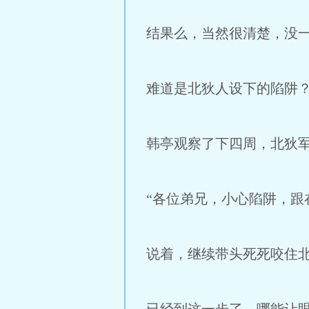
结果么，当然很清楚，没
难道是北狄人设下的陷阱
韩亭观察了下四周，北狄
“各位弟兄，小心陷阱，跟
说着，继续带头死死咬住