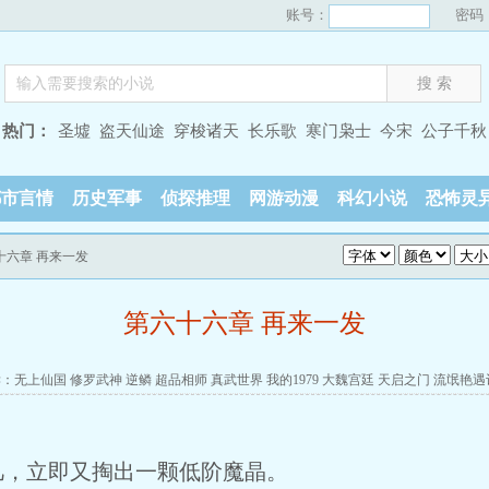
账号：
密码
热门：
圣墟
盗天仙途
穿梭诸天
长乐歌
寒门枭士
今宋
公子千秋
都市言情
历史军事
侦探推理
网游动漫
科幻小说
恐怖灵
十六章 再来一发
第六十六章 再来一发
读：
无上仙国
修罗武神
逆鳞
超品相师
真武世界
我的1979
大魏宫廷
天启之门
流氓艳遇
凡，立即又掏出一颗低阶魔晶。