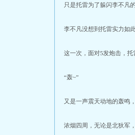
只是托雷为了躲闪李不凡
李不凡没想到托雷实力如
这一次，面对5发炮击，
“轰~”
又是一声震天动地的轰鸣
浓烟四周，无论是北狄军