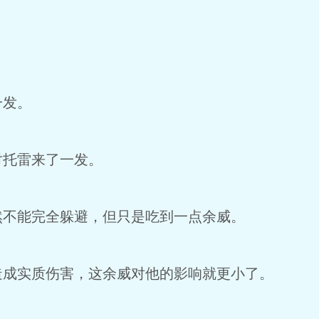
一发。
对托雷来了一发。
然不能完全躲避，但只是吃到一点余威。
造成实质伤害，这余威对他的影响就更小了。