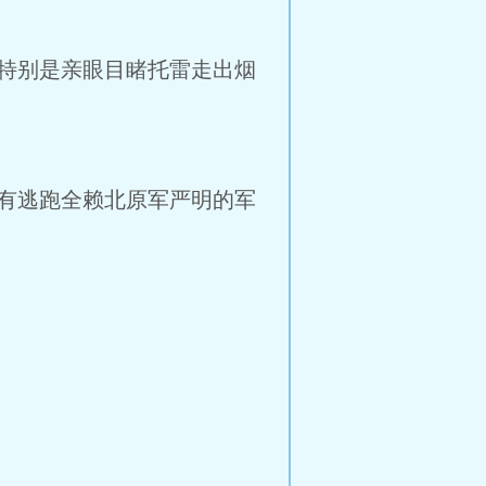
特别是亲眼目睹托雷走出烟
有逃跑全赖北原军严明的军