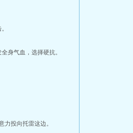
击。
发全身气血，选择硬抗。
意力投向托雷这边。