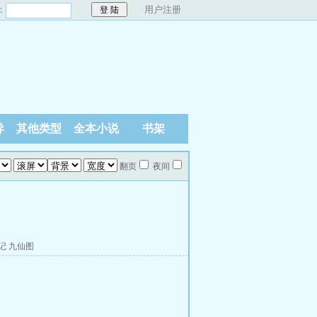
：
用户注册
异
其他类型
全本小说
书架
翻页
夜间
记
九仙图