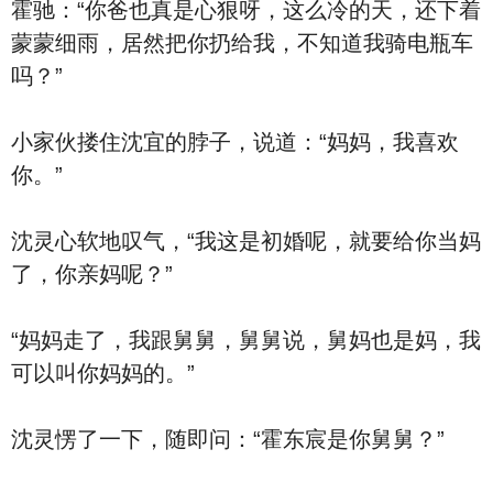
霍驰：“你爸也真是心狠呀，这么冷的天，还下着
蒙蒙细雨，居然把你扔给我，不知道我骑电瓶车
吗？”
小家伙搂住沈宜的脖子，说道：“妈妈，我喜欢
你。”
沈灵心软地叹气，“我这是初婚呢，就要给你当妈
了，你亲妈呢？”
“妈妈走了，我跟舅舅，舅舅说，舅妈也是妈，我
可以叫你妈妈的。”
沈灵愣了一下，随即问：“霍东宸是你舅舅？”