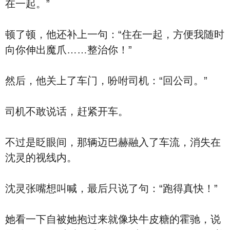
在一起。”
顿了顿，他还补上一句：“住在一起，方便我随时
向你伸出魔爪……整治你！”
然后，他关上了车门，吩咐司机：“回公司。”
司机不敢说话，赶紧开车。
不过是眨眼间，那辆迈巴赫融入了车流，消失在
沈灵的视线内。
沈灵张嘴想叫喊，最后只说了句：“跑得真快！”
她看一下自被她抱过来就像块牛皮糖的霍驰，说