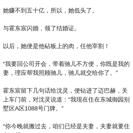
她赚不到五十亿，所以，她低头了。
与霍东宸闪婚，领了结婚证。
以后，她便是他砧板上的肉，任他宰割！
“我要回公司开会，带着驰儿不方便，你既是我的
妻，理应帮我照顾驰儿，驰儿就交给你了。”
霍东宸留下几句话给沈灵，便钻进了迈巴赫，关
上车门前，对沈灵说道：“我现在住在东城御园别
墅区A区1088号门牌。”
“你今晚就搬过去，咱们已经是夫妻，夫妻就要住