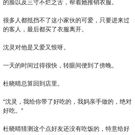
的脸以及三寸不烂之舌，帮着她推销衣服。
很多人都抵挡不了这小家伙的可爱，只要进来过
的客人，最后都买了衣服离开。
沈灵对他是又爱又恨呀。
一天的时间过得很快，转眼间便到了傍晚。
杜晓晴总算回到店里。
“沈灵，我给你带了好吃的，我妈亲手做的，绝对
好吃。”
杜晓晴猜测这个点好友还没有吃饭的，特意给好