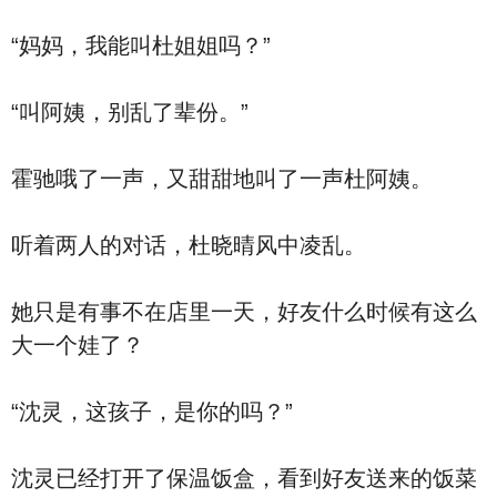
“妈妈，我能叫杜姐姐吗？”
“叫阿姨，别乱了辈份。”
霍驰哦了一声，又甜甜地叫了一声杜阿姨。
听着两人的对话，杜晓晴风中凌乱。
她只是有事不在店里一天，好友什么时候有这么
大一个娃了？
“沈灵，这孩子，是你的吗？”
沈灵已经打开了保温饭盒，看到好友送来的饭菜