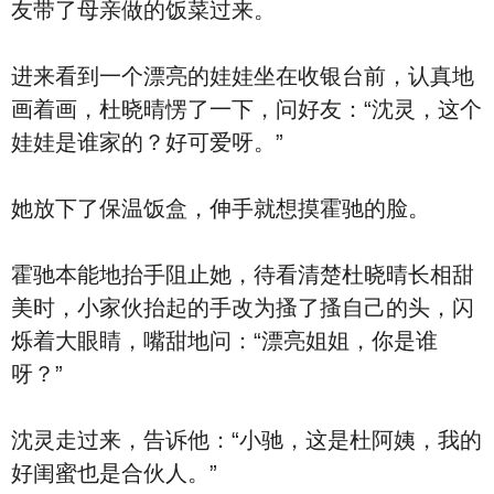
友带了母亲做的饭菜过来。
进来看到一个漂亮的娃娃坐在收银台前，认真地
画着画，杜晓晴愣了一下，问好友：“沈灵，这个
娃娃是谁家的？好可爱呀。”
她放下了保温饭盒，伸手就想摸霍驰的脸。
霍驰本能地抬手阻止她，待看清楚杜晓晴长相甜
美时，小家伙抬起的手改为搔了搔自己的头，闪
烁着大眼睛，嘴甜地问：“漂亮姐姐，你是谁
呀？”
沈灵走过来，告诉他：“小驰，这是杜阿姨，我的
好闺蜜也是合伙人。”