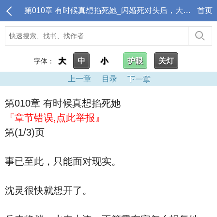
第010章 有时候真想掐死她_闪婚死对头后，大佬上瘾诱哄生崽
首页
大
中
小
护眼
关灯
字体：
上一章
目录
下一章
第010章 有时候真想掐死她
『章节错误,点此举报』
第(1/3)页
事已至此，只能面对现实。
沈灵很快就想开了。