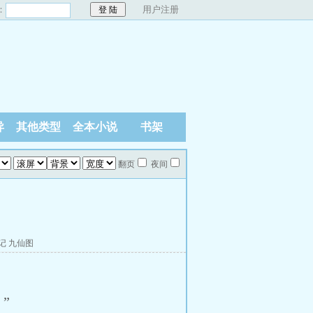
：
用户注册
异
其他类型
全本小说
书架
翻页
夜间
记
九仙图
”