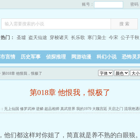
账号：
密码
热门：
圣墟
盗天仙途
穿梭诸天
长乐歌
寒门枭士
今宋
公子千秋
都市言情
历史军事
侦探推理
网游动漫
科幻小说
恐怖灵
> 第018章 他恨我，恨极了
第018章 他恨我，恨极了
读：
无上仙国
修罗武神
逆鳞
超品相师
真武世界
我的1979
大魏宫廷
天启之门
流氓艳遇
，他们都这样对你姐了，简直就是养不熟的白眼狼。