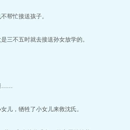
也不帮忙接送孩子。
太是三不五时就去接送孙女放学的。
。
婿……
小女儿，牺牲了小女儿来救沈氏。