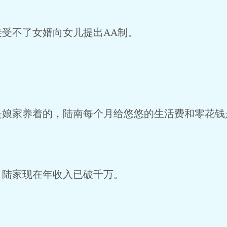
受不了女婿向女儿提出AA制。
是娘家养着的，陆南每个月给悠悠的生活费和零花钱
，陆家现在年收入已破千万。
。