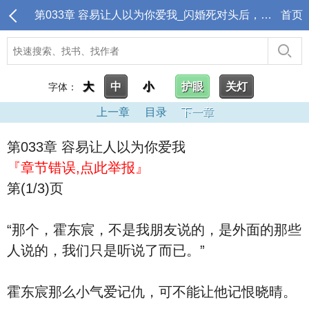
第033章 容易让人以为你爱我_闪婚死对头后，大佬上瘾诱哄生崽
首页
大
中
小
护眼
关灯
字体：
上一章
目录
下一章
第033章 容易让人以为你爱我
『章节错误,点此举报』
第(1/3)页
“那个，霍东宸，不是我朋友说的，是外面的那些
人说的，我们只是听说了而已。”
霍东宸那么小气爱记仇，可不能让他记恨晓晴。