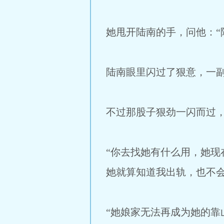
她甩开陆南的手，问他：“
陆南眼里闪过了狠意，一
不过那股子狠劲一闪而过
“你去找她有什么用，她
她就算知道我出轨，也不会
“她娘家无法再成为她的