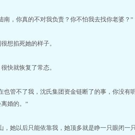
陆南，你真的不对我负责？你不怕我去找你老婆？”
副很想掐死她的样子。
，很快就恢复了常态。
现在也管不了我，沈氏集团资金链断了的事，你没有
离婚的。”
靠山，她以后只能依靠我，她顶多就是睁一只眼闭一