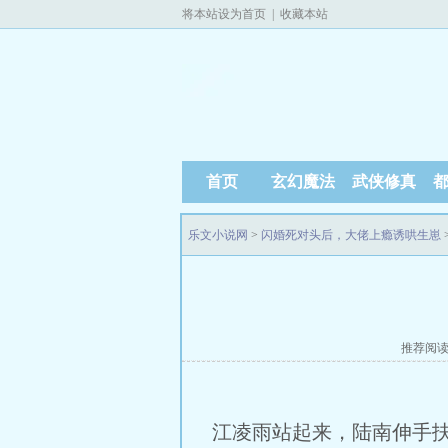
将本站设为首页
|
收藏本站
首页
玄幻魔法
武侠修真
乐文小说网
>
闪婚死对头后，大佬上瘾诱哄生崽
推荐阅
江凌雨站起来，陆南伸手