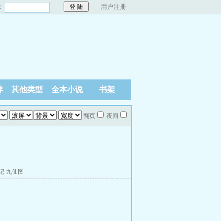
：
用户注册
异
其他类型
全本小说
书架
翻页
夜间
记
九仙图