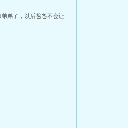
和弟弟了，以后爸爸不会让