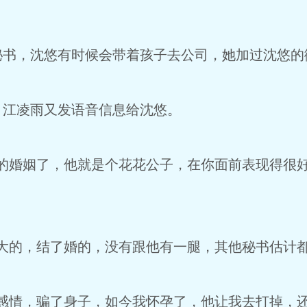
秘书，沈悠有时候会带着孩子去公司，她加过沈悠的
，江凌雨又发语音信息给沈悠。
们的婚姻了，他就是个花花公子，在你面前表现得很
大的，结了婚的，没有跟他有一腿，其他秘书估计都
了感情，骗了身子，如今我怀孕了，他让我去打掉，