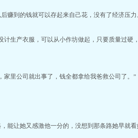
以后赚到的钱就可以存起来自己花，没有了经济压力
己设计生产衣服，可以从小作坊做起，只要质量过硬
，家里公司就出事了，钱全都拿给我爸救公司了。”
路，能让她又感激他一分的，没想到那条路她早就看