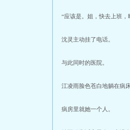
“应该是。姐，快去上班，
沈灵主动挂了电话。
与此同时的医院。
江凌雨脸色苍白地躺在病
病房里就她一个人。