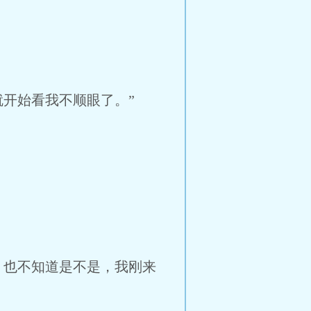
开始看我不顺眼了。”
，也不知道是不是，我刚来