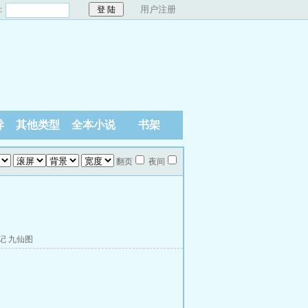
：
用户注册
异
其他类型
全本小说
书架
翻页
夜间
记
九仙图