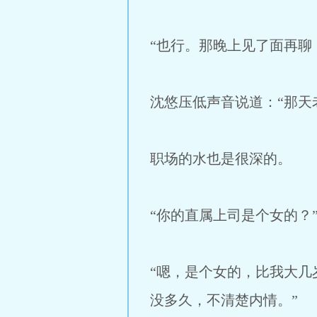
“也行。那晚上见了面再聊
沈悠压低声音说道：“那天
职场的水也是很深的。
“你的直属上司是个女的？
“嗯，是个女的，比我大
没多久，不清楚内情。”