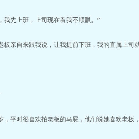
，我先上班，上司现在看我不顺眼。”
老板亲自来跟我说，让我提前下班，我的直属上司就
”
几岁，平时很喜欢拍老板的马屁，他们说她喜欢老板