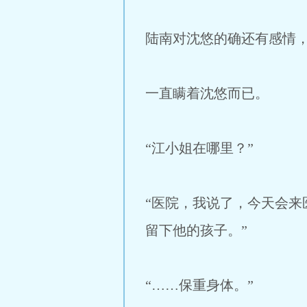
陆南对沈悠的确还有感情
一直瞒着沈悠而已。
“江小姐在哪里？”
“医院，我说了，今天会
留下他的孩子。”
“……保重身体。”