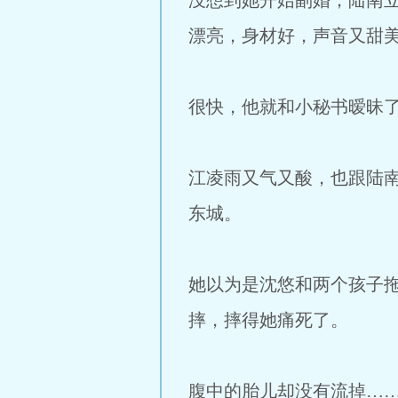
没想到她开始副婚，陆南
漂亮，身材好，声音又甜
很快，他就和小秘书暧昧
江凌雨又气又酸，也跟陆
东城。
她以为是沈悠和两个孩子
摔，摔得她痛死了。
腹中的胎儿却没有流掉…