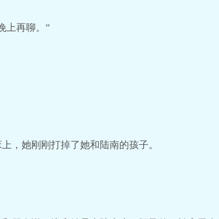
晚上再聊。”
床上，她刚刚打掉了她和陆南的孩子。