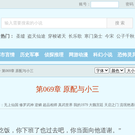
账号：
密码
热门：
圣墟
盗天仙途
穿梭诸天
长乐歌
寒门枭士
今宋
公子千秋
都市言情
历史军事
侦探推理
网游动漫
科幻小说
恐怖灵
> 第069章 原配与小三
第069章 原配与小三
读：
无上仙国
修罗武神
逆鳞
超品相师
真武世界
我的1979
大魏宫廷
天启之门
流氓艳遇
吃饭，你下班了也过去吧，你当面向他道谢。”