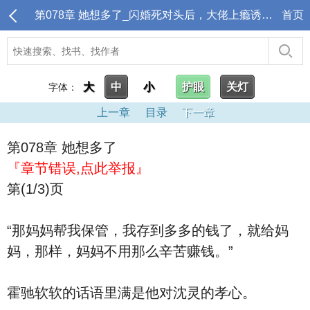
第078章 她想多了_闪婚死对头后，大佬上瘾诱哄生崽
首页
大
中
小
护眼
关灯
字体：
上一章
目录
下一章
第078章 她想多了
『章节错误,点此举报』
第(1/3)页
“那妈妈帮我保管，我存到多多的钱了，就给妈
妈，那样，妈妈不用那么辛苦赚钱。”
霍驰软软的话语里满是他对沈灵的孝心。