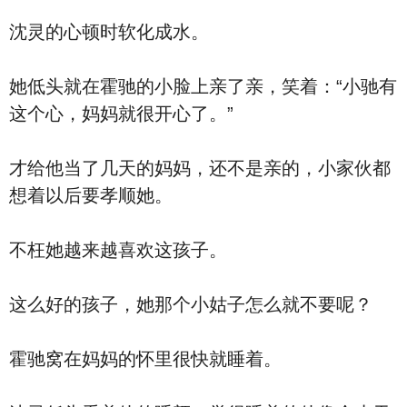
沈灵的心顿时软化成水。
她低头就在霍驰的小脸上亲了亲，笑着：“小驰有
这个心，妈妈就很开心了。”
才给他当了几天的妈妈，还不是亲的，小家伙都
想着以后要孝顺她。
不枉她越来越喜欢这孩子。
这么好的孩子，她那个小姑子怎么就不要呢？
霍驰窝在妈妈的怀里很快就睡着。