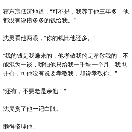
霍东宸低沉地道：“可不是，我养了他三年多，他
都没有说攒多多的钱给我。”
沈灵看他两眼，“你的钱比他还多。”
“我的钱是我赚来的，他孝敬我的是孝敬我的，不
能混为一谈，哪怕他只给我一千块一个月，我也
开心，可他没有说要孝敬我，却说孝敬你。”
“还有，不要老是亲他！”
沈灵赏了他一记白眼。
懒得搭理他。