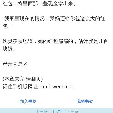
红包，将里面那一叠现金拿出来。
“我家里现在的情况，我妈还给你包这么大的红
包。”
沈灵羡慕地道，她的红包扁扁的，估计就是几百
块钱。
母亲真是区
(本章未完,请翻页)
记住手机版网址：m.lewenn.net
加入书签
我的书架
上一章
目录
下一章