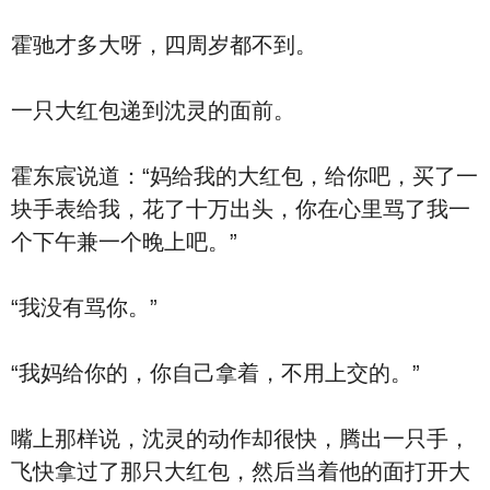
霍驰才多大呀，四周岁都不到。
一只大红包递到沈灵的面前。
霍东宸说道：“妈给我的大红包，给你吧，买了一
块手表给我，花了十万出头，你在心里骂了我一
个下午兼一个晚上吧。”
“我没有骂你。”
“我妈给你的，你自己拿着，不用上交的。”
嘴上那样说，沈灵的动作却很快，腾出一只手，
飞快拿过了那只大红包，然后当着他的面打开大