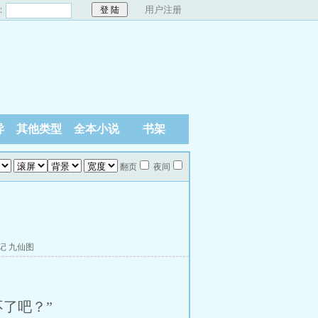
：
用户注册
异
其他类型
全本小说
书架
翻页
夜间
记
九仙图
了吧？”