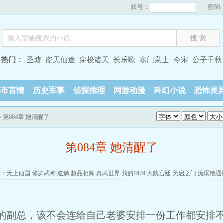
账号：
密码
热门：
圣墟
盗天仙途
穿梭诸天
长乐歌
寒门枭士
今宋
公子千秋
都市言情
历史军事
侦探推理
网游动漫
科幻小说
恐怖灵
> 第084章 她清醒了
第084章 她清醒了
读：
无上仙国
修罗武神
逆鳞
超品相师
真武世界
我的1979
大魏宫廷
天启之门
流氓艳遇
的副总，该不会连给自己老婆安排一份工作都安排不