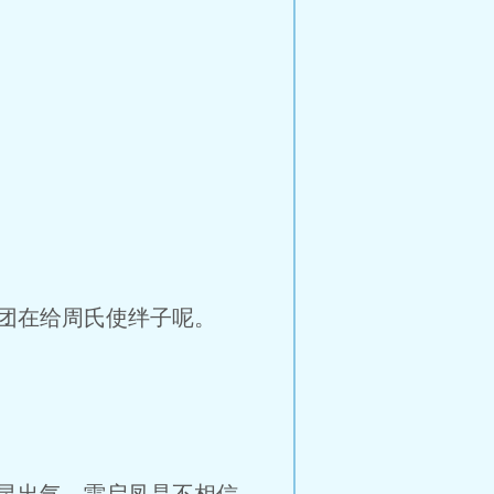
团在给周氏使绊子呢。