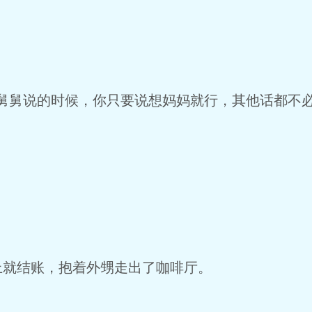
舅舅说的时候，你只要说想妈妈就行，其他话都不必
。
上就结账，抱着外甥走出了咖啡厅。