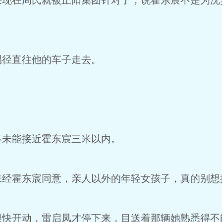
果现在周氏就被正阳集团针对了，说霍东宸不是为沈
甥径直往他的车子走去。
终未能接近霍东宸三米以内。
未经霍东宸同意，亲人以外的年轻女孩子，真的别想
很快开动，雷启凤才停下来，目送着那辆她熟悉得不