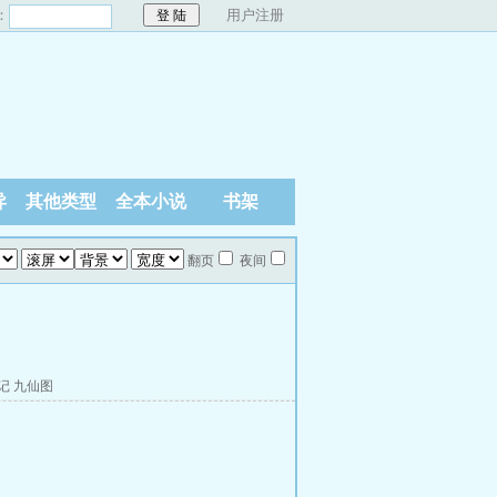
：
用户注册
异
其他类型
全本小说
书架
翻页
夜间
记
九仙图