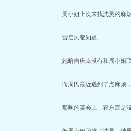
周小姐上次来找沈灵的麻
雷启凤都知道。
她暗自庆幸没有和周小姐
而周氏最近遇到了点麻烦
那晚的宴会上，霍东宸是