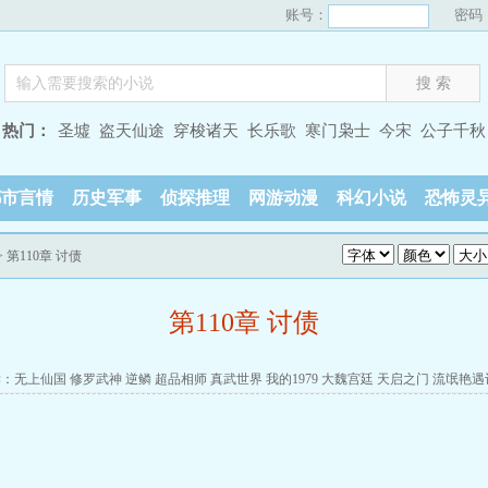
账号：
密码
热门：
圣墟
盗天仙途
穿梭诸天
长乐歌
寒门枭士
今宋
公子千秋
都市言情
历史军事
侦探推理
网游动漫
科幻小说
恐怖灵
> 第110章 讨债
第110章 讨债
读：
无上仙国
修罗武神
逆鳞
超品相师
真武世界
我的1979
大魏宫廷
天启之门
流氓艳遇