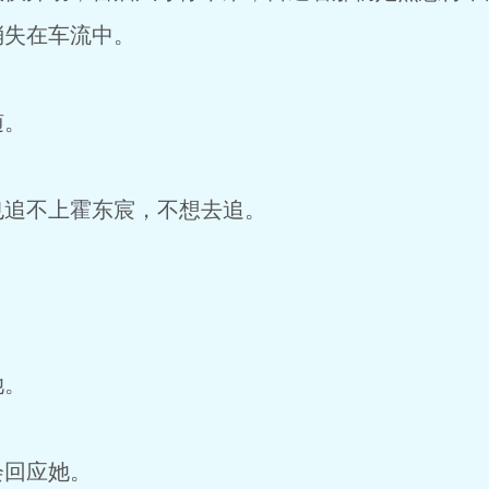
消失在车流中。
随。
也追不上霍东宸，不想去追。
她。
会回应她。