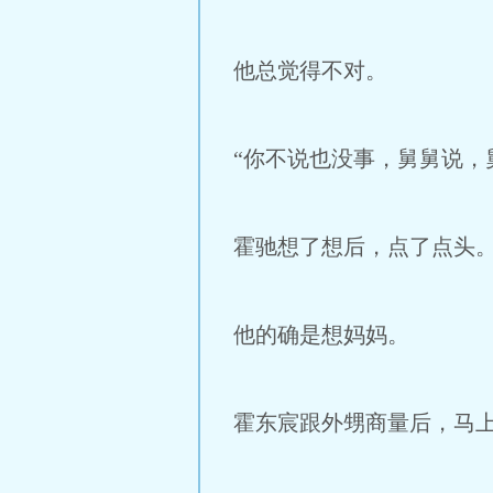
他总觉得不对。
“你不说也没事，舅舅说，
霍驰想了想后，点了点头
他的确是想妈妈。
霍东宸跟外甥商量后，马