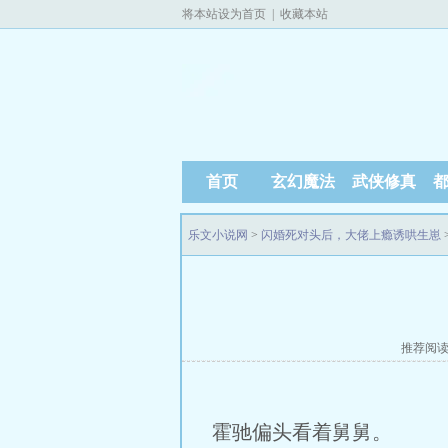
将本站设为首页
|
收藏本站
首页
玄幻魔法
武侠修真
乐文小说网
>
闪婚死对头后，大佬上瘾诱哄生崽
推荐阅
霍驰偏头看着舅舅。