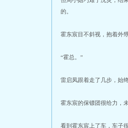
但周小姐刁难了沈灵，结
的。
霍东宸目不斜视，抱着外
“霍总。”
雷启凤跟着走了几步，始
霍东宸的保镖团很给力，
看到霍东宸上了车，车子