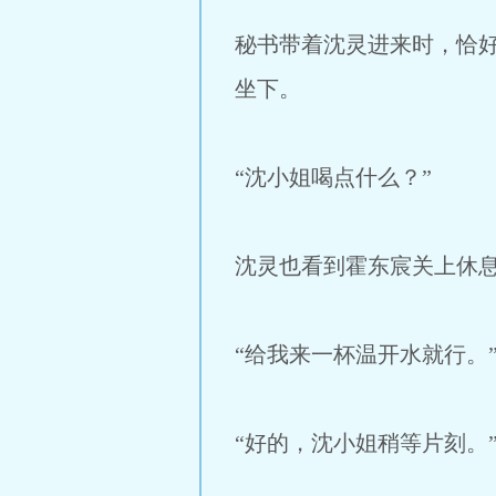
秘书带着沈灵进来时，恰
坐下。
“沈小姐喝点什么？”
沈灵也看到霍东宸关上休
“给我来一杯温开水就行。
“好的，沈小姐稍等片刻。