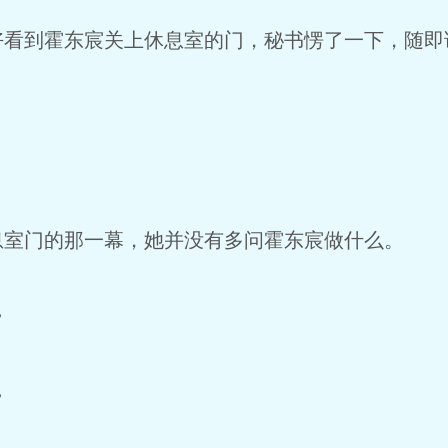
好看到霍东宸关上休息室的门，秘书愣了一下，随即
息室门的那一幕，她并没有多问霍东宸做什么。
”
”