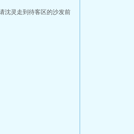
请沈灵走到待客区的沙发前