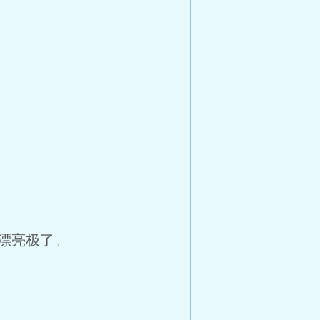
漂亮极了。