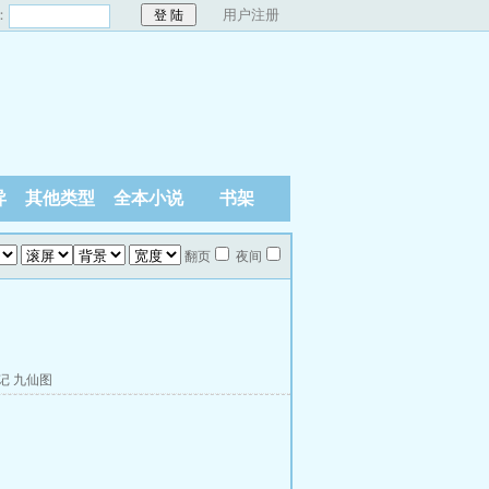
：
用户注册
异
其他类型
全本小说
书架
翻页
夜间
记
九仙图