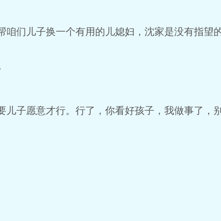
帮咱们儿子换一个有用的儿媳妇，沈家是没有指望的
”
也要儿子愿意才行。行了，你看好孩子，我做事了，