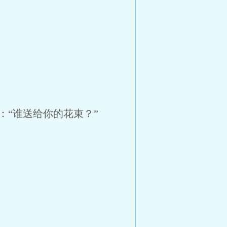
“谁送给你的花束？”