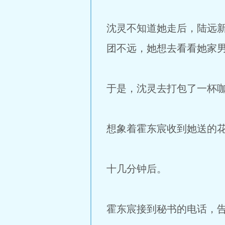
沈灵不知道她走后，陆远
团不远，她想去看看她家
于是，沈灵去打包了一杯
想象着霍东宸收到她送的
十几分钟后。
霍东宸接到秘书的电话，