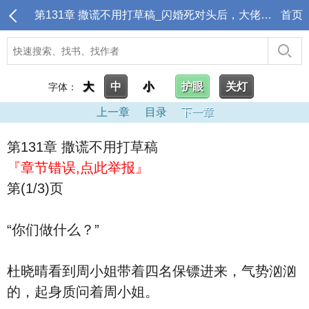
第131章 撒谎不用打草稿_闪婚死对头后，大佬上瘾诱哄生崽
首页
大
中
小
护眼
关灯
字体：
上一章
目录
下一章
第131章 撒谎不用打草稿
『章节错误,点此举报』
第(1/3)页
“你们做什么？”
杜晓晴看到周小姐带着四名保镖进来，气势汹汹
的，起身质问着周小姐。