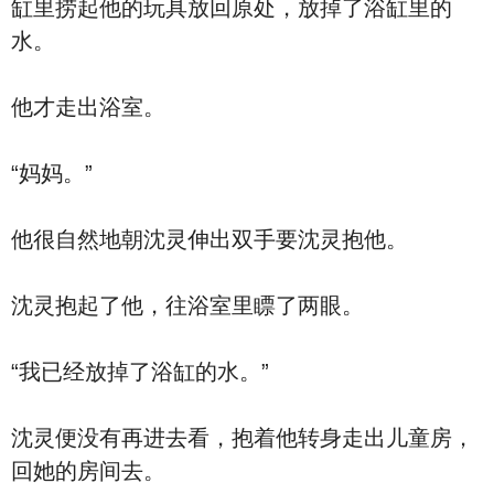
缸里捞起他的玩具放回原处，放掉了浴缸里的
水。
他才走出浴室。
“妈妈。”
他很自然地朝沈灵伸出双手要沈灵抱他。
沈灵抱起了他，往浴室里瞟了两眼。
“我已经放掉了浴缸的水。”
沈灵便没有再进去看，抱着他转身走出儿童房，
回她的房间去。