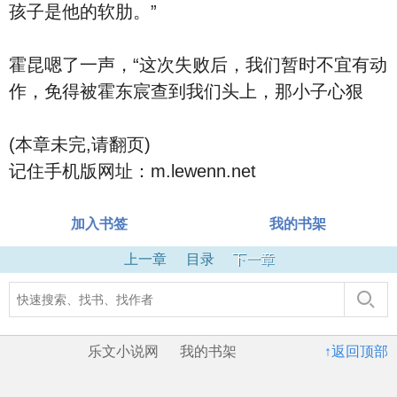
孩子是他的软肋。”
霍昆嗯了一声，“这次失败后，我们暂时不宜有动
作，免得被霍东宸查到我们头上，那小子心狠
(本章未完,请翻页)
记住手机版网址：m.lewenn.net
加入书签
我的书架
上一章
目录
下一章
乐文小说网
我的书架
↑返回顶部