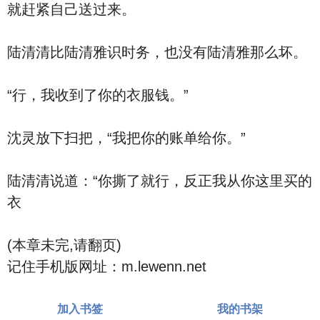
就赶紧自己送过来。
陆清清比陆清雅识时务，也没有陆清雅那么坏。
“行，我收到了你的衣服钱。”
沈灵放下扫把，“我把你的账单给你。”
陆清清说道：“你撕了就行，反正我从你这里买的
衣
(本章未完,请翻页)
记住手机版网址：m.lewenn.net
加入书签
我的书架