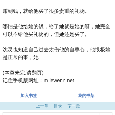
赚到钱，就给他买了很多贵重的礼物。
哪怕是他给她的钱，给了她就是她的呀，她完全
可以不给他买礼物的，但她还是买了。
沈灵也知道自己过去太伤他的自尊心，他恨极她
是正常的事，她
(本章未完,请翻页)
记住手机版网址：m.lewenn.net
加入书签
我的书架
上一章
目录
下一章