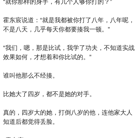
“就你那样的身手，有几个人够你打的？”
霍东宸说道：“就是我都被你打了八年，八年呢，
不是八天，几乎每天你都要揍我一顿。”
“我们，嗯，那是比试，我学了功夫，不知道实战
效果如何，才想着和你比试的。”
谁叫他那么不经揍。
比她大了四岁，都不是她的对手。
真的，四岁大的她，打倒八岁的他，连他家大人
知道后都觉得丢脸。