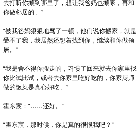
去打听你搬到哪里了，想让我爸妈也搬家，再和
你做邻居的。”
“被我爸妈狠狠地骂了一顿，他们说你搬家，就是
受不了我，我居然还想着找到你，继续和你做领
居。”
“我是舍不得你搬走的，习惯了回来就去你家里找
你比试比试，或者去你家里吃好吃的，你家厨师
做的饭菜是真心好吃。”
霍东宸：“……还好。”
“霍东宸，那时候，你是真的很恨我吧？”