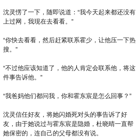
沈灵愣了一下，随即说道：“我今天起来都还没有
上过网，我现在去看看。”
“你快去看看，然后赶紧联系霍少，让他压一下热
搜。”
“不过他应该知道了，他的人肯定会联系他，将这
件事告诉他。”
“我爸妈他们都问我，你和霍东宸是怎么回事？”
沈灵信任好友，将她闪婚死对头的事告诉了好
友，由于她说过与霍东宸是隐婚，杜晓晴一直帮
她保密的，连自己的父母都没有说。