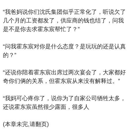
“我爸妈说你们沈氏集团似乎正常化了，听说欠了
几个月的工资都发了，供应商的钱也结了，问我
是不是你去求霍东宸帮忙了？”
“问我霍东宸对你是什么态度？是玩玩的还是认真
的？”
“还说你陪着霍东宸出席过两次宴会了，大家都好
奇你们俩的关系，但霍东宸从来没有解释过。”
“我妈可心疼你了，说你为了自家公司牺牲太多，
还说霍东宸虽然很少露面，很多人
(本章未完,请翻页)