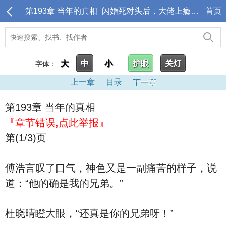
第193章 当年的真相_闪婚死对头后，大佬上瘾诱哄生崽
首页
大
中
小
护眼
关灯
字体：
上一章
目录
下一章
第193章 当年的真相
『章节错误,点此举报』
第(1/3)页
傅浩言叹了口气，神色又是一副痛苦的样子，说
道：“他的确是我的兄弟。”
杜晓晴瞪大眼，“还真是你的兄弟呀！”