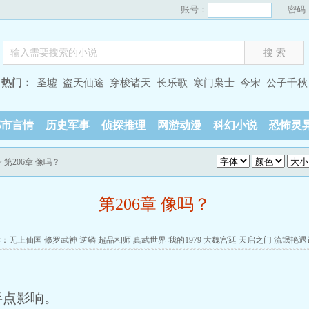
账号：
密码
热门：
圣墟
盗天仙途
穿梭诸天
长乐歌
寒门枭士
今宋
公子千秋
都市言情
历史军事
侦探推理
网游动漫
科幻小说
恐怖灵
> 第206章 像吗？
第206章 像吗？
读：
无上仙国
修罗武神
逆鳞
超品相师
真武世界
我的1979
大魏宫廷
天启之门
流氓艳遇
半点影响。