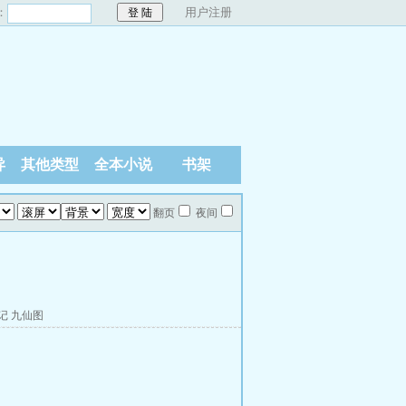
：
用户注册
异
其他类型
全本小说
书架
翻页
夜间
记
九仙图