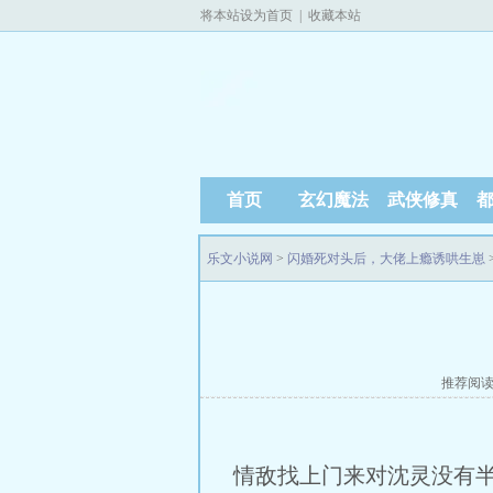
将本站设为首页
|
收藏本站
首页
玄幻魔法
武侠修真
乐文小说网
>
闪婚死对头后，大佬上瘾诱哄生崽
推荐阅
情敌找上门来对沈灵没有