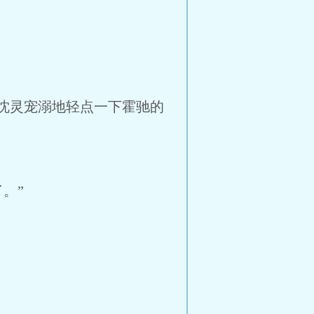
沈灵宠溺地轻点一下霍驰的
。”