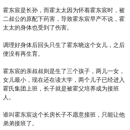
霍东宸是长孙，而霍太太因为怀着霍东宸时，被
二叔公的原配下药害，导致霍东宸早产不说，霍
太太的身体也受到了伤害。
调理好身体后回头只生了霍东晓这个女儿，之后
便没有再生育。
霍东宸的亲叔叔则是生了三个孩子，两儿一女，
女儿最小，现在还在读大学，两个儿子已经进入
霍氏集团上班，长子就是被霍父培养成为接班
人。
谁叫霍东宸这个长房长子不愿意接班，只能让他
弟弟接班了。