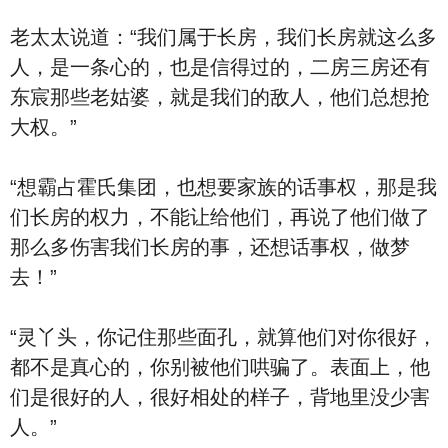
老太太说道：“我们属于长房，我们长房就这么多
人，是一条心的，也是信得过的，二房三房还有
东宸那些老姑婆，就是我们的敌人，他们总想抢
大权。”
“想霸占霍氏集团，也想要家族的话事权，那是我
们长房的权力，不能让给他们，再说了他们做了
那么多伤害我们长房的事，还想话事权，做梦
去！”
“灵丫头，你记住那些面孔，就算他们对你很好，
都不是真心的，你别被他们哄骗了。表面上，他
们是很好的人，很好相处的样子，背地里没少害
人。”