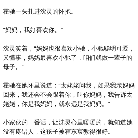
霍驰一头扎进沈灵的怀抱。
“妈妈，我好喜欢你。”
沈灵笑着，“妈妈也很喜欢小驰，小驰聪明可爱，
又懂事，妈妈最喜欢小驰了，咱们就做一辈子的
母子。”
霍驰在她怀里说道：“太姥姥问我，如果我亲妈妈
回来，我还会不会跟着你，叫你妈妈，我告诉太
姥姥，你是我妈妈，就永远是我妈妈。”
小家伙的一番话，让沈灵心里暖暖的，就知道她
没有疼错人，这孩子被霍东宸教得很好。