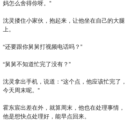
妈怎么舍得你呀。”
沈灵搂住小家伙，抱起来，让他坐在自己的大腿
上。
“还要跟你舅舅打视频电话吗？”
“舅舅不知道忙完了没有？”
沈灵拿出手机，说道：“这个点，他应该忙完了，
今天周末呢。”
霍东宸出差在外，就算周末，他也在处理事情，
他是想快点处理好，能早点回来。