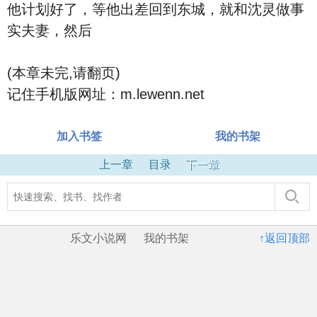
他计划好了，等他出差回到东城，就和沈灵做事
实夫妻，然后
(本章未完,请翻页)
记住手机版网址：m.lewenn.net
加入书签
我的书架
上一章
目录
下一章
乐文小说网
我的书架
↑返回顶部