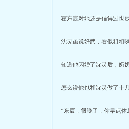
霍东宸对她还是信得过也
沈灵虽说好武，看似粗粗
知道他闪婚了沈灵后，奶
怎么说他也和沈灵做了十
“东宸，很晚了，你早点休