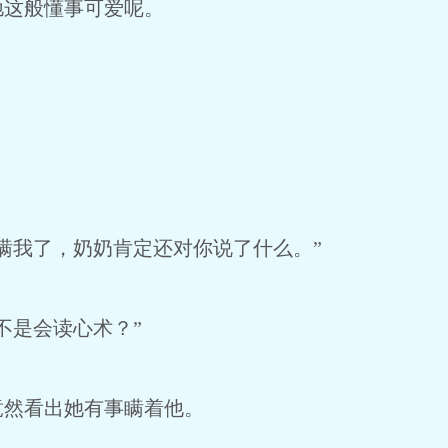
驰这般懂事可爱呢。
瞒我了，奶奶肯定还对你说了什么。”
不是会读心术？”
竟然看出她有事瞒着他。