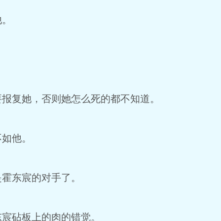
他。
要报复她，否则她怎么死的都不知道。
不如他。
是霍东宸的对手了。
东宸砧板上的肉的错觉。