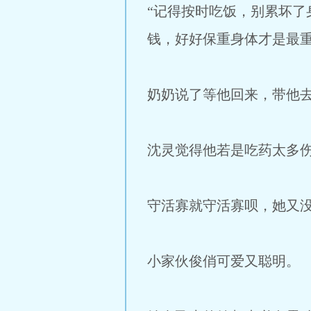
“记得按时吃饭，别累坏
钱，好好保重身体才是最重
奶奶说了等他回来，带他
沈灵觉得他若是吃药太多
守活寡就守活寡呗，她又
小家伙俊俏可爱又聪明。