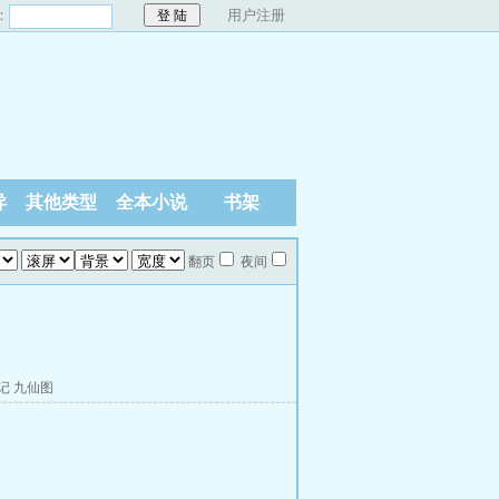
：
用户注册
异
其他类型
全本小说
书架
翻页
夜间
记
九仙图