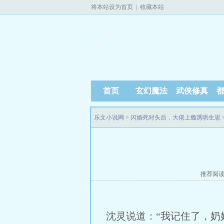
将本站设为首页
|
收藏本站
首页
玄幻魔法
武侠修真
乐文小说网
>
闪婚死对头后，大佬上瘾诱哄生崽
推荐阅
沈灵说道：“我记住了，奶