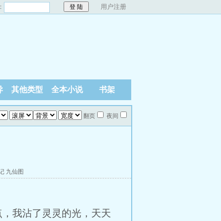
：
用户注册
异
其他类型
全本小说
书架
翻页
夜间
记
九仙图
点，我沾了灵灵的光，天天