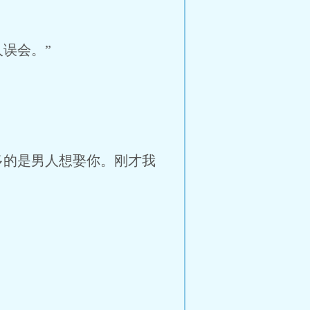
误会。”
多的是男人想娶你。刚才我