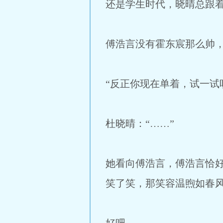
还是学生时代，晓晴总跟
傅浩言没有霍东宸那么帅
“反正你现在单着，试一试
杜晓晴：“……”
她看向傅浩言，傅浩言恰
笑了笑，那笑容温煦如春