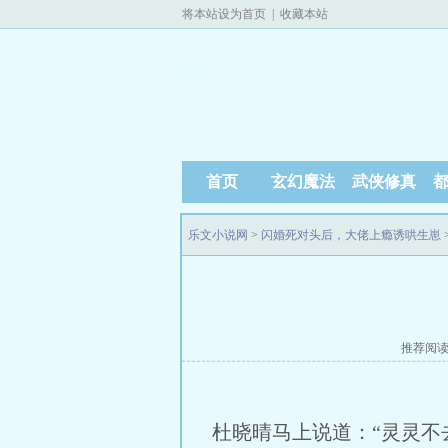
将本站设为首页
|
收藏本站
首页
玄幻魔法
武侠修真
乐文小说网
>
闪婚死对头后，大佬上瘾诱哄生崽
推荐阅
杜晓晴马上说道：“灵灵