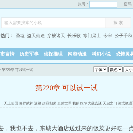
账号：
密码
热门：
圣墟
盗天仙途
穿梭诸天
长乐歌
寒门枭士
今宋
公子千秋
都市言情
历史军事
侦探推理
网游动漫
科幻小说
恐怖灵
> 第220章 可以试一试
第220章 可以试一试
读：
无上仙国
修罗武神
逆鳞
超品相师
真武世界
我的1979
大魏宫廷
天启之门
流氓艳遇
不去，我也不去，东城大酒店送过来的饭菜更好吃一