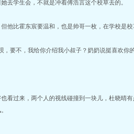
着她去学生会，不就是冲着傅浩言这个校草去的。
，但他比霍东宸要温和，也是帅哥一枚，在学校是校
呗，要不，我给你介绍我小叔子？奶奶说挺喜欢你的
好也看过来，两个人的视线碰撞到一块儿，杜晓晴有
风。