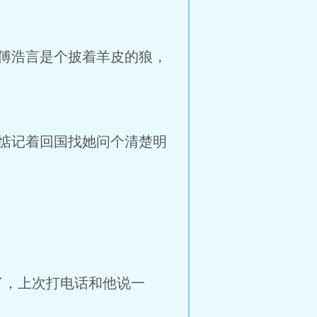
傅浩言是个披着羊皮的狼，
惦记着回国找她问个清楚明
了，上次打电话和他说一