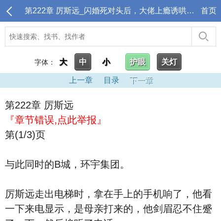
第222章 厉斯远_闪婚死对头后，大佬上瘾诱哄生崽
首页
大
中
小
护眼
关灯
字体：
上一章
目录
下一章
第222章 厉斯远
『章节错误,点此举报』
第(1/3)页
与此同时的B城，环宇集团。
厉斯远走出电梯时，拿在手上的手机响了，他看
一下来电显示，是母亲打来的，他剑眉忍不住蹙