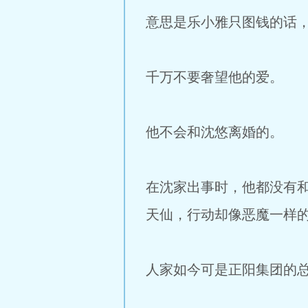
意思是乐小雅只图钱的话
千万不要奢望他的爱。
他不会和沈悠离婚的。
在沈家出事时，他都没有
天仙，行动却像恶魔一样
人家如今可是正阳集团的