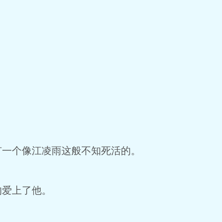
。
有一个像江凌雨这般不知死活的。
的爱上了他。