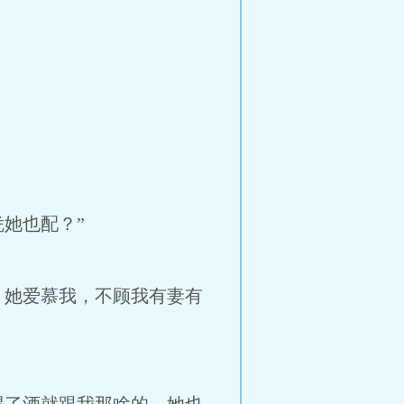
她也配？”
，她爱慕我，不顾我有妻有