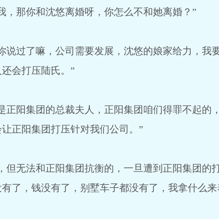
我，那你和沈悠离婚呀，你怎么不和她离婚？”
跟你说过了嘛，公司需要发展，沈悠的娘家给力，我
还会打压陆氏。”
今是正阳集团的总裁夫人，正阳集团咱们得罪不起的
让正阳集团打压针对我们公司。”
错，但无法和正阳集团抗衡的，一旦遭到正阳集团的
没有了，钱没有了，别墅车子都没有了，我拿什么来