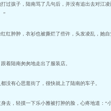
他打过孩子，陆南骂了几句后，并没有追出去对江凌
。”
脸红红肿肿，衣衫也被撕烂了些许，头发凌乱，她自
，跟着陆南匆匆地走出了服装店。
人都没有心思逛街了，很快就上了陆南的车子。
过身去，轻摸一下乐小雅被打肿的脸，心疼地道：“