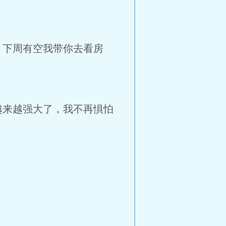
，下周有空我带你去看房
越来越强大了，我不再惧怕