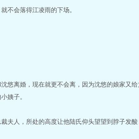
，就不会落得江凌雨的下场。
和沈悠离婚，现在就更不会离，因为沈悠的娘家又给
的小姨子。
总裁夫人，所处的高度让他陆氏仰头望望到脖子发酸