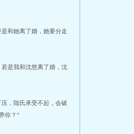
要是和她离了婚，她要分走
，若是我和沈悠离了婚，沈
打压，陆氏承受不起，会破
养你？”