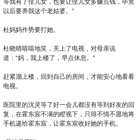
等我有了侄儿女，也要让侄儿女多赚点钱，毕竟
以后要养我这个老姑婆。”
杜妈妈作势要打她。
杜晓晴嘻嘻地笑，关上了电视，对母亲说
道：“妈，我上楼了，早点休息。”
赶紧溜上楼，回到自己的房间，才能安心地看看
电视。
医院里的沈灵等了好一会儿都没有等到好友的回
复，在霍东宸不满的瞪视下，只得不情不愿地将
手机递给霍东宸，让霍东宸收好她的手机。