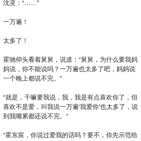
沈灵：“……”
一万遍！
太多了！
霍驰仰头看着舅舅，说道：“舅舅，为什么要我妈
妈说，你不能说吗？一万遍也太多了吧，妈妈说
一个晚上都说不完。”
“就是，干嘛要我说，我，我是有点喜欢你了，但
喜欢不是爱，叫我说一万遍‘我爱你’也太多了，说
到我嘴累都还说不完。”
“霍东宸，你说过爱我的话吗？要不，你先示范给