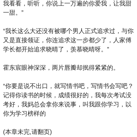
我看看，听听，你说上一万遍的你爱我，让我甜
一甜。”
“我长这么大还没有被哪个男人正式追求过，与你
又是直接领证，你连追求这一步都少了，人家傅
学长都开始追求晓晴了，羡慕晓晴呀。”
霍东宸眼神深深，两片唇瓣却抿得紧紧的。
“你要是说不出口，就写情书吧，写情书会写吧？
记得你读书的时候，成绩很好的，我每次考试没
考好，我妈总会拿你来说事，叫我跟你学习，以
你为学习榜样的
(本章未完,请翻页)