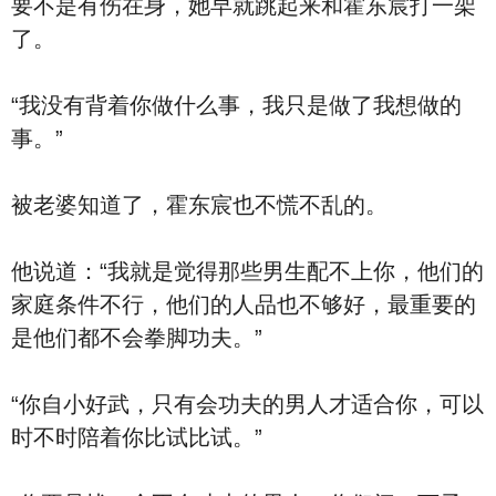
要不是有伤在身，她早就跳起来和霍东宸打一架
了。
“我没有背着你做什么事，我只是做了我想做的
事。”
被老婆知道了，霍东宸也不慌不乱的。
他说道：“我就是觉得那些男生配不上你，他们的
家庭条件不行，他们的人品也不够好，最重要的
是他们都不会拳脚功夫。”
“你自小好武，只有会功夫的男人才适合你，可以
时不时陪着你比试比试。”