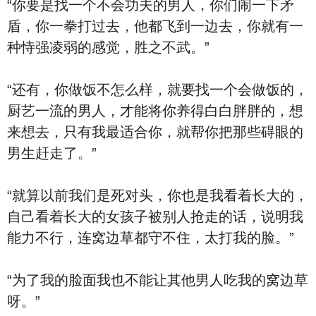
“你要是找一个不会功夫的男人，你们闹一下矛
盾，你一拳打过去，他都飞到一边去，你就有一
种恃强凌弱的感觉，胜之不武。”
“还有，你做饭不怎么样，就要找一个会做饭的，
厨艺一流的男人，才能将你养得白白胖胖的，想
来想去，只有我最适合你，就帮你把那些碍眼的
男生赶走了。”
“就算以前我们是死对头，你也是我看着长大的，
自己看着长大的女孩子被别人抢走的话，说明我
能力不行，连窝边草都守不住，太打我的脸。”
“为了我的脸面我也不能让其他男人吃我的窝边草
呀。”