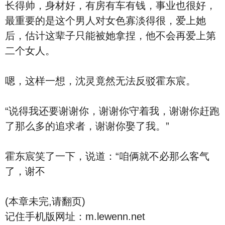
长得帅，身材好，有房有车有钱，事业也很好，
最重要的是这个男人对女色寡淡得很，爱上她
后，估计这辈子只能被她拿捏，他不会再爱上第
二个女人。
嗯，这样一想，沈灵竟然无法反驳霍东宸。
“说得我还要谢谢你，谢谢你守着我，谢谢你赶跑
了那么多的追求者，谢谢你娶了我。”
霍东宸笑了一下，说道：“咱俩就不必那么客气
了，谢不
(本章未完,请翻页)
记住手机版网址：m.lewenn.net