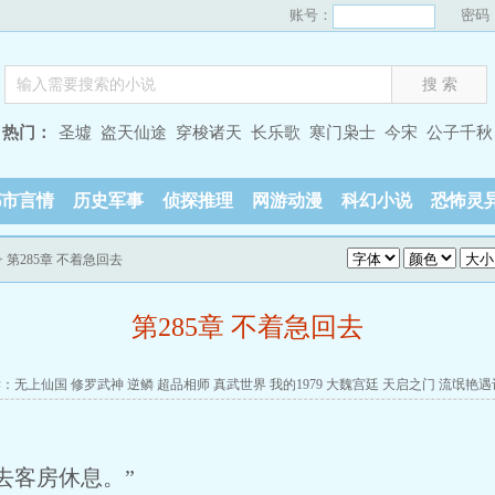
账号：
密码
热门：
圣墟
盗天仙途
穿梭诸天
长乐歌
寒门枭士
今宋
公子千秋
都市言情
历史军事
侦探推理
网游动漫
科幻小说
恐怖灵
> 第285章 不着急回去
第285章 不着急回去
读：
无上仙国
修罗武神
逆鳞
超品相师
真武世界
我的1979
大魏宫廷
天启之门
流氓艳遇
去客房休息。”