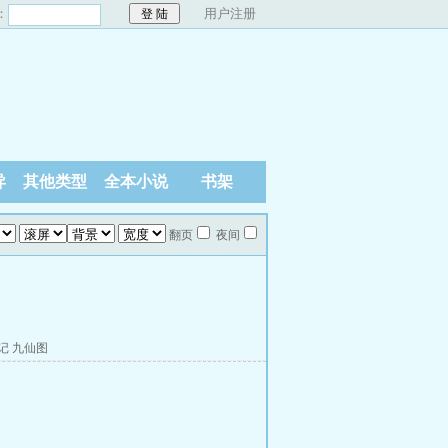
：
用户注册
异
其他类型
全本小说
书架
翻页
夜间
记
九仙图